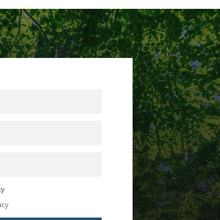
cy
acy