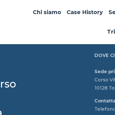
Chi siamo
Case History
Se
Tr
DOVE CI
i
Sede pri
Corso Vi
rso
10128 To
Contatta
Telefono
a