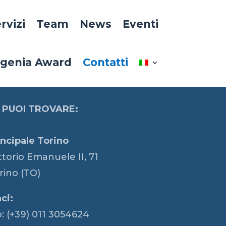
rvizi
Team
News
Eventi
igenia Award
Contatti
 PUOI TROVARE:
ncipale Torino
ttorio Emanuele II, 71
rino (TO)
ci:
: (+39) 011 3054624