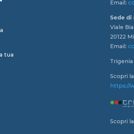
Email:
c
Sede di
Viale Bi
za
20122 Mi
Email:
c
a tua
Trigenia 
Scopri l
https://
Scopri la