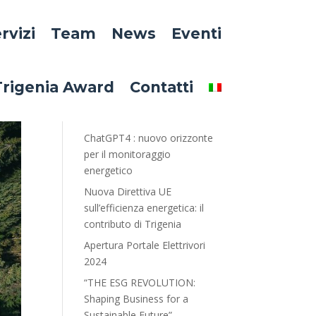
rvizi
Team
News
Eventi
Search
Trigenia Award
Contatti
Recent Posts
ChatGPT4 : nuovo orizzonte
per il monitoraggio
energetico
Nuova Direttiva UE
sull’efficienza energetica: il
contributo di Trigenia
Apertura Portale Elettrivori
2024
“THE ESG REVOLUTION:
Shaping Business for a
Sustainable Future”